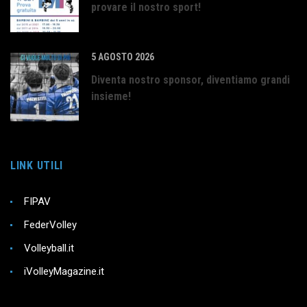
provare il nostro sport!
5 AGOSTO 2026
Diventa nostro sponsor, diventiamo grandi
insieme!
LINK UTILI
FIPAV
FederVolley
Volleyball.it
iVolleyMagazine.it