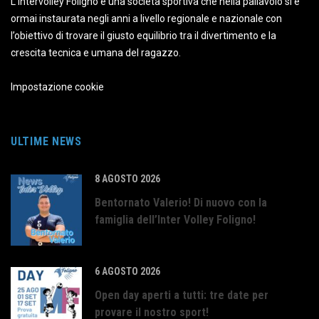
L’intervolley Foligno è una società sportiva che nella pallavolo si è
ormai instaurata negli anni a livello regionale e nazionale con
l’obiettivo di trovare il giusto equilibrio tra il divertimento e la
crescita tecnica e umana del ragazzo.
Impostazione cookie
ULTIME NEWS
8 AGOSTO 2026
Bentornato Valerio! Di nuovo con la
famiglia dell’Inter Volley Foligno!
6 AGOSTO 2026
Open day aperti a tutti: tre date per
provare il nostro sport!