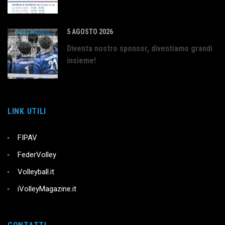
5 AGOSTO 2026
Diventa nostro sponsor, diventiamo grandi
insieme!
LINK UTILI
FIPAV
FederVolley
Volleyball.it
iVolleyMagazine.it