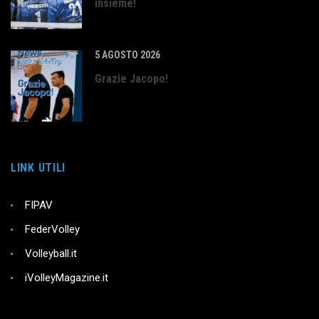
insieme!
5 AGOSTO 2026
Grazie Jacopo!
LINK UTILI
FIPAV
FederVolley
Volleyball.it
iVolleyMagazine.it