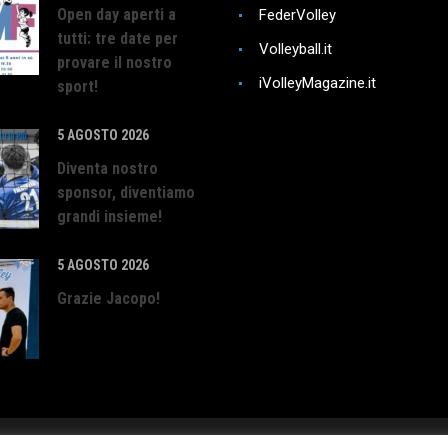
Open day aperti a
FederVolley
tutti: tre date per
Volleyball.it
provare il nostro
iVolleyMagazine.it
sport!
5 AGOSTO 2026
Diventa nostro
sponsor, diventiamo
grandi insieme!
5 AGOSTO 2026
Grazie Jacopo!