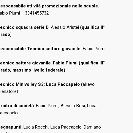
esponsabile attività promozionale nelle scuole
:
abio Piumi – 3341455732
ecnico squadra serie D
: Alessio Aristei (
qualifica II°
rado
)
esponsabile Tecnico settore giovanile:
Fabio Piumi
ecnico settore giovanile
:
Fabio Piumi (qualifica III°
rado, massimo livello federale)
ecnico Minivolley S3:
Luca Paccapelo
(allievo
llenatore)
rbitro di società
: Fabio Piumi, Alessio Bosi, Luca
accapelo
egnapunti
: Lucia Rocchi, Luca Paccapelo, Damiano