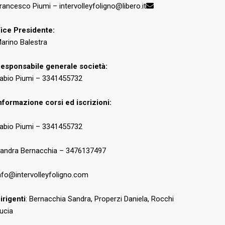
rancesco Piumi – intervolleyfoligno@libero.it
ice Presidente:
arino Balestra
esponsabile generale società:
abio Piumi – 3341455732
nformazione corsi ed iscrizioni:
abio Piumi – 3341455732
andra Bernacchia – 3476137497
nfo@intervolleyfoligno.com
irigenti
: Bernacchia Sandra, Properzi Daniela, Rocchi
ucia