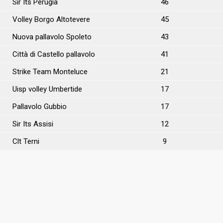
Sir Its Perugia
46
Volley Borgo Altotevere
45
Nuova pallavolo Spoleto
43
Città di Castello pallavolo
41
Strike Team Monteluce
21
Uisp volley Umbertide
17
Pallavolo Gubbio
17
Sir Its Assisi
12
Clt Terni
9