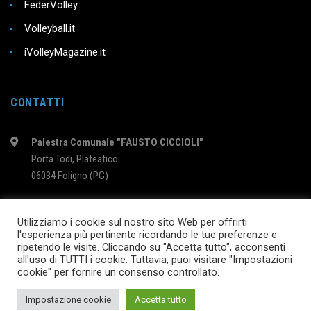
FederVolley
Volleyball.it
iVolleyMagazine.it
CONTATTI
Palestra Comunale "FAUSTO CICCIOLI"
Porta Todi, Plateatico
06034 Foligno (PG)
intervolleyfoligno@libero.it
Utilizziamo i cookie sul nostro sito Web per offrirti
l'esperienza più pertinente ricordando le tue preferenze e
ripetendo le visite. Cliccando su "Accetta tutto", acconsenti
2024 © InterVolleyFoligno.it | P.I. 02895760540
all'uso di TUTTI i cookie. Tuttavia, puoi visitare "Impostazioni
cookie" per fornire un consenso controllato.
SEGUICI SU
Impostazione cookie
Accetta tutto