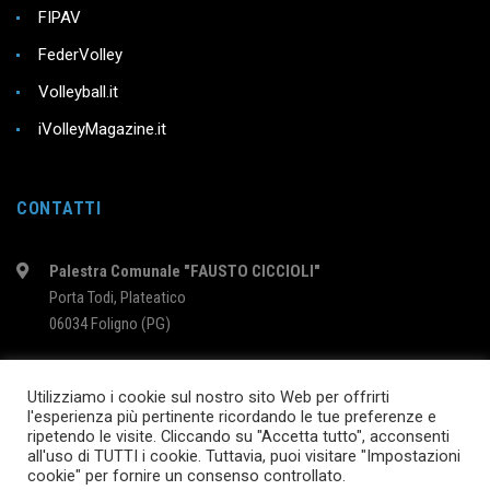
FIPAV
FederVolley
Volleyball.it
iVolleyMagazine.it
CONTATTI
Palestra Comunale "FAUSTO CICCIOLI"
Porta Todi, Plateatico
06034 Foligno (PG)
intervolleyfoligno@libero.it
Utilizziamo i cookie sul nostro sito Web per offrirti
l'esperienza più pertinente ricordando le tue preferenze e
ripetendo le visite. Cliccando su "Accetta tutto", acconsenti
2024 © InterVolleyFoligno.it | P.I. 02895760540
all'uso di TUTTI i cookie. Tuttavia, puoi visitare "Impostazioni
cookie" per fornire un consenso controllato.
SEGUICI SU