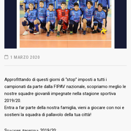
1 MARZO 2020
Approfittando di questi giorni di “stop” imposti a tutti i
campionati da parte dalla FIPAV nazionale, scopriamo meglio le
nostre squadre giovanili impegnate nella stagione sportiva
2019/20.
Entra a far parte della nostra famiglia, vieni a giocare con noi e
sostieni la squadra di pallavolo della tua città!
Sᴛᴀɢɪᴏɴᴇ sᴘᴏʀᴛɪᴠᴀ 2019/20: