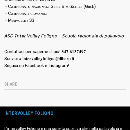
– Cᴀᴍᴘɪᴏɴᴀᴛᴏ ɴᴀᴢɪᴏɴᴀʟᴇ Sᴇʀɪᴇ B ᴍᴀsᴄʜɪʟᴇ (Gɪʀ.E)
– Cᴀᴍᴘɪᴏɴᴀᴛɪ ɢɪᴏᴠᴀɴɪʟɪ
– Mɪɴɪᴠᴏʟʟᴇʏ S3
𝘈𝘚𝘋 𝘐𝘯𝘵𝘦𝘳 𝘝𝘰𝘭𝘭𝘦𝘺 𝘍𝘰𝘭𝘪𝘨𝘯𝘰 – 𝘚𝘤𝘶𝘰𝘭𝘢 𝘳𝘦𝘨𝘪𝘰𝘯𝘢𝘭𝘦 𝘥𝘪 𝘱𝘢𝘭𝘭𝘢𝘷𝘰𝘭𝘰
Contattaci per saperne di più! 𝟑𝟒𝟕 𝟔𝟏𝟑𝟕𝟒𝟗𝟕
Scrivici a 𝐢𝐧𝐭𝐞𝐫𝐯𝐨𝐥𝐥𝐞𝐲𝐟𝐨𝐥𝐢𝐠𝐧𝐨@𝐥𝐢𝐛𝐞𝐫𝐨.𝐢𝐭
Seguici su Facebook e Instagram!
SHARE
INTERVOLLEY FOLIGNO
L’intervolley Foligno è una società sportiva che nella pallavolo si è