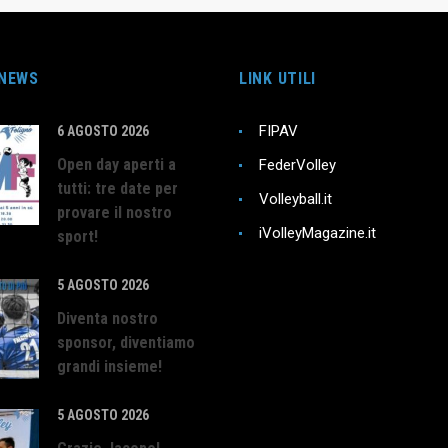
 NEWS
LINK UTILI
FIPAV
6 AGOSTO 2026
Open day aperti a
FederVolley
tutti: tre date per
Volleyball.it
provare il nostro
iVolleyMagazine.it
sport!
5 AGOSTO 2026
Diventa nostro
sponsor, diventiamo
grandi insieme!
5 AGOSTO 2026