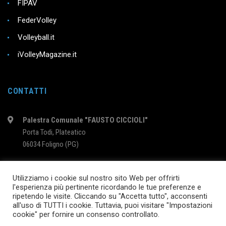
FIPAV
FederVolley
Volleyball.it
iVolleyMagazine.it
CONTATTI
Palestra Comunale "FAUSTO CICCIOLI"
Porta Todi, Plateatico
06034 Foligno (PG)
intervolleyfoligno@libero.it
Utilizziamo i cookie sul nostro sito Web per offrirti
l'esperienza più pertinente ricordando le tue preferenze e
ripetendo le visite. Cliccando su "Accetta tutto", acconsenti
2024 © InterVolleyFoligno.it | P.I. 02895760540
all'uso di TUTTI i cookie. Tuttavia, puoi visitare "Impostazioni
cookie" per fornire un consenso controllato.
SEGUICI SU