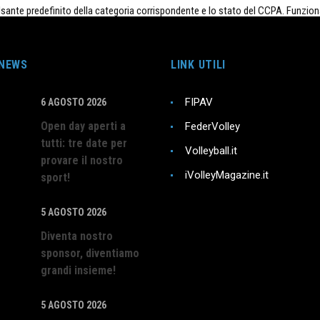
ulsante predefinito della categoria corrispondente e lo stato del CCPA. Funzion
dal plugin GDPR Cookie Consent e viene utilizzato per memorizzare se l'utent
 NEWS
LINK UTILI
FIPAV
6 AGOSTO 2026
Open day aperti a
FederVolley
tutti: tre date per
la condivisione del contenuto del sito Web su piattaforme di social me
Volleyball.it
provare il nostro
iVolleyMagazine.it
sport!
zare gli indici chiave delle prestazioni del sito Web che aiutano a for
5 AGOSTO 2026
Diventa nostro
sponsor, diventiamo
ragiscono con il sito web. Questi cookie aiutano a fornire informazioni
grandi insieme!
5 AGOSTO 2026