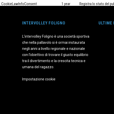
CookieLawInfoConsent
1 year
Registra lo stato del p
11
Il cookie è impostato 
viewed_cookie_policy
INTERVOLLEY FOLIGNO
months
personale.
ULTIME
L’intervolley Foligno è una società sportiva
Funzionali
che nella pallavolo si è ormai instaurata
Funzionali
negli anni a livello regionale e nazionale
I cookie funzionali aiutano a svolgere determinate funzionalità come 
con l’obiettivo di trovare il giusto equilibrio
Performance
tra il divertimento e la crescita tecnica e
Performance
umana del ragazzo.
I cookie per le prestazioni vengono utilizzati per comprendere e analiz
Analitici
Impostazione cookie
Analitici
I cookie analitici vengono utilizzati per capire come i visitatori inte
di traffico, ecc.
Pubblicitari
Pubblicitari