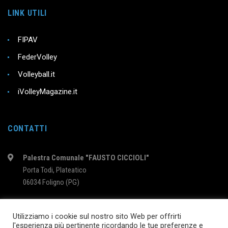
LINK UTILI
FIPAV
FederVolley
Volleyball.it
iVolleyMagazine.it
CONTATTI
Palestra Comunale "FAUSTO CICCIOLI"
Porta Todi, Plateatico
06034 Foligno (PG)
intervolleyfoligno@libero.it
Utilizziamo i cookie sul nostro sito Web per offrirti
l'esperienza più pertinente ricordando le tue preferenze e