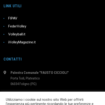
LINK UTILI
FIPAV
FederVolley
Volleyball.it
iVolleyMagazine.it
CONTATTI
Palestra Comunale "FAUSTO CICCIOLI"
Porta Todi, Plateatico
06034 Foligno (PG)
intervolleyfoligno@libero.it
Utilizziamo i cookie sul nostro sito Web per offrirti
l'esperienza più pertinente ricordando le tue preferenze e