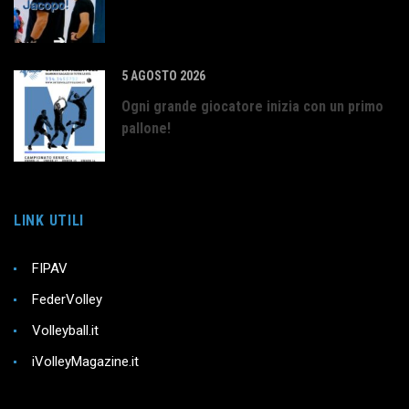
5 AGOSTO 2026
Ogni grande giocatore inizia con un primo
pallone!
LINK UTILI
FIPAV
FederVolley
Volleyball.it
iVolleyMagazine.it