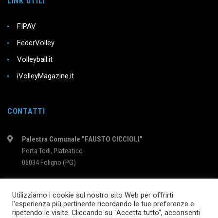
LINK UTILI
FIPAV
FederVolley
Volleyball.it
iVolleyMagazine.it
CONTATTI
Palestra Comunale "FAUSTO CICCIOLI"
Porta Todi, Plateatico
06034 Foligno (PG)
intervolleyfoligno@libero.it
Utilizziamo i cookie sul nostro sito Web per offrirti
l'esperienza più pertinente ricordando le tue preferenze e
ripetendo le visite. Cliccando su "Accetta tutto", acconsenti