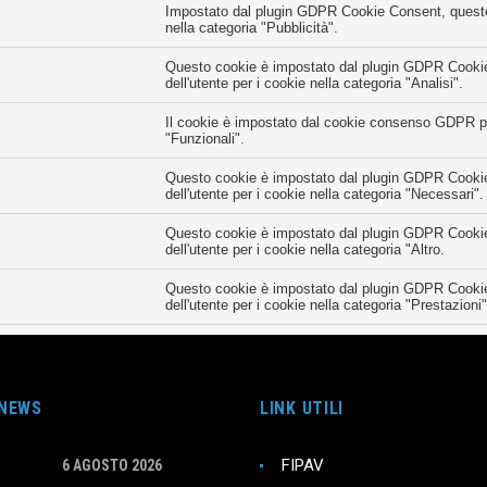
Impostato dal plugin GDPR Cookie Consent, questo co
nella categoria "Pubblicità".
Questo cookie è impostato dal plugin GDPR Cookie 
dell'utente per i cookie nella categoria "Analisi".
Il cookie è impostato dal cookie consenso GDPR per 
"Funzionali".
Questo cookie è impostato dal plugin GDPR Cookie 
dell'utente per i cookie nella categoria "Necessari".
Questo cookie è impostato dal plugin GDPR Cookie 
dell'utente per i cookie nella categoria "Altro.
Questo cookie è impostato dal plugin GDPR Cookie 
dell'utente per i cookie nella categoria "Prestazioni"
Registra lo stato del pulsante predefinito della ca
con il cookie principale.
Il cookie è impostato dal plugin GDPR Cookie Conse
 NEWS
LINK UTILI
meno all'uso dei cookie. Non memorizza alcun dato
FIPAV
6 AGOSTO 2026