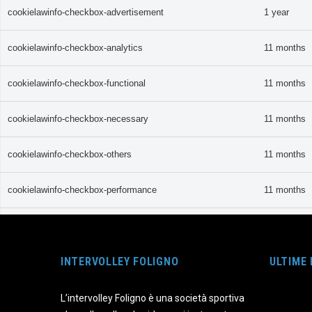
cookielawinfo-checkbox-advertisement
1 year
cookielawinfo-checkbox-analytics
11 months
cookielawinfo-checkbox-functional
11 months
cookielawinfo-checkbox-necessary
11 months
cookielawinfo-checkbox-others
11 months
cookielawinfo-checkbox-performance
11 months
CookieLawInfoConsent
1 year
INTERVOLLEY FOLIGNO
ULTIME
viewed_cookie_policy
11 months
L’intervolley Foligno è una società sportiva
Funzionali