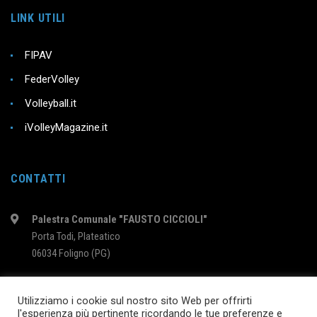
LINK UTILI
FIPAV
FederVolley
Volleyball.it
iVolleyMagazine.it
CONTATTI
Palestra Comunale "FAUSTO CICCIOLI"
Porta Todi, Plateatico
06034 Foligno (PG)
intervolleyfoligno@libero.it
Utilizziamo i cookie sul nostro sito Web per offrirti
l'esperienza più pertinente ricordando le tue preferenze e