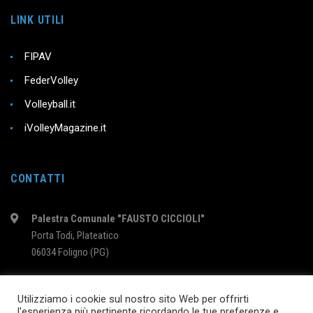
LINK UTILI
FIPAV
FederVolley
Volleyball.it
iVolleyMagazine.it
CONTATTI
Palestra Comunale "FAUSTO CICCIOLI"
Porta Todi, Plateatico
06034 Foligno (PG)
intervolleyfoligno@libero.it
Utilizziamo i cookie sul nostro sito Web per offrirti
l'esperienza più pertinente ricordando le tue preferenze e