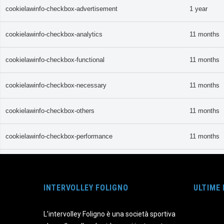
cookielawinfo-checkbox-advertisement
1 year
cookielawinfo-checkbox-analytics
11 months
cookielawinfo-checkbox-functional
11 months
cookielawinfo-checkbox-necessary
11 months
cookielawinfo-checkbox-others
11 months
cookielawinfo-checkbox-performance
11 months
CookieLawInfoConsent
1 year
INTERVOLLEY FOLIGNO
ULTIME
viewed_cookie_policy
11 months
L’intervolley Foligno è una società sportiva
Funzionali