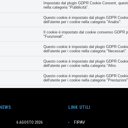
Impostato dal plugin GDPR Cookie Consent, questo co
nella categoria "Pubblicità".
Questo cookie è impostato dal plugin GDPR Cookie 
dell'utente per i cookie nella categoria "Analisi".
Il cookie è impostato dal cookie consenso GDPR per 
"Funzionali".
Questo cookie è impostato dal plugin GDPR Cookie 
dell'utente per i cookie nella categoria "Necessari".
Questo cookie è impostato dal plugin GDPR Cookie 
dell'utente per i cookie nella categoria "Altro.
Questo cookie è impostato dal plugin GDPR Cookie 
dell'utente per i cookie nella categoria "Prestazioni"
Registra lo stato del pulsante predefinito della ca
con il cookie principale.
Il cookie è impostato dal plugin GDPR Cookie Conse
 NEWS
LINK UTILI
meno all'uso dei cookie. Non memorizza alcun dato
FIPAV
6 AGOSTO 2026