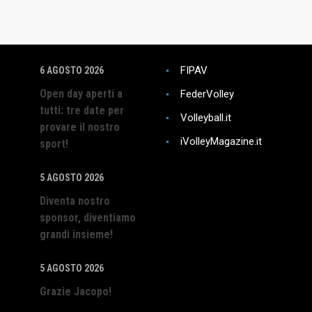
 NEWS
LINK UTILI
FIPAV
6 AGOSTO 2026
Open day aperti a
FederVolley
tutti: tre date per
Volleyball.it
provare il nostro
iVolleyMagazine.it
sport!
5 AGOSTO 2026
Diventa nostro
sponsor, diventiamo
grandi insieme!
5 AGOSTO 2026
Grazie Jacopo!