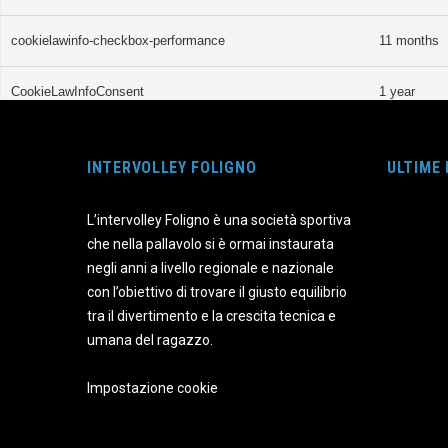
cookielawinfo-checkbox-performance
11 months
CookieLawInfoConsent
1 year
viewed_cookie_policy
11 months
INTERVOLLEY FOLIGNO
ULTIME
Funzionali
L’intervolley Foligno è una società sportiva
Funzionali
che nella pallavolo si è ormai instaurata
I cookie funzionali aiutano a svolgere determinate funzionalità come 
negli anni a livello regionale e nazionale
Performance
con l’obiettivo di trovare il giusto equilibrio
Performance
tra il divertimento e la crescita tecnica e
I cookie per le prestazioni vengono utilizzati per comprendere e analiz
umana del ragazzo.
Analitici
Analitici
Impostazione cookie
I cookie analitici vengono utilizzati per capire come i visitatori inte
di traffico, ecc.