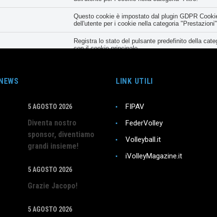
Questo cookie è impostato dal plugin GDPR Cookie 
dell'utente per i cookie nella categoria "Prestazioni"
Registra lo stato del pulsante predefinito della ca
con il cookie principale.
Il cookie è impostato dal plugin GDPR Cookie Conse
meno all'uso dei cookie. Non memorizza alcun dato
 NEWS
LINK UTILI
FIPAV
5 AGOSTO 2026
Diventa nostro
la condivisione del contenuto del sito Web su piattaforme di social me
FederVolley
sponsor, diventiamo
Volleyball.it
grandi insieme!
iVolleyMagazine.it
zare gli indici chiave delle prestazioni del sito Web che aiutano a for
5 AGOSTO 2026
Grazie Jacopo!
ragiscono con il sito web. Questi cookie aiutano a fornire informazioni
5 AGOSTO 2026