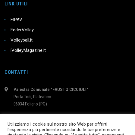
LINK UTILI
FIPAV
FederVolley
Volleyball.it
iVolleyMagazine.it
CONTATTI
Palestra Comunale "FAUSTO CICCIOLI"
Porta Todi, Plateatico
06034 Foligno (PG)
intervolleyfoligno@libero.it
Utilizziamo i cookie sul nostro sito Web per offrirti
l'esperienza più pertinente ricordando le tue preferenze e