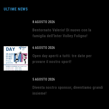
ULTIME NEWS
8 AGOSTO 2026
Bentornato Valerio! Di nuovo con la
famiglia dell’Inter Volley Foligno!
6 AGOSTO 2026
Open day aperti a tutti: tre date per
provare il nostro sport!
5 AGOSTO 2026
Diventa nostro sponsor, diventiamo grandi
insieme!