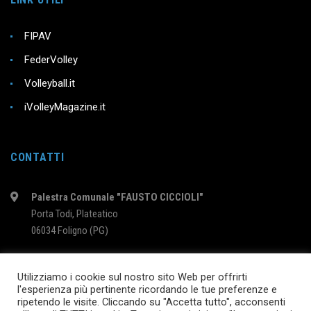
FIPAV
FederVolley
Volleyball.it
iVolleyMagazine.it
CONTATTI
Palestra Comunale "FAUSTO CICCIOLI"
Porta Todi, Plateatico
06034 Foligno (PG)
intervolleyfoligno@libero.it
Utilizziamo i cookie sul nostro sito Web per offrirti
l'esperienza più pertinente ricordando le tue preferenze e
ripetendo le visite. Cliccando su "Accetta tutto", acconsenti