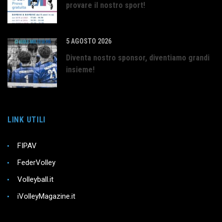
provare il nostro sport!
5 AGOSTO 2026
Diventa nostro sponsor, diventiamo grandi
insieme!
LINK UTILI
FIPAV
FederVolley
Volleyball.it
iVolleyMagazine.it