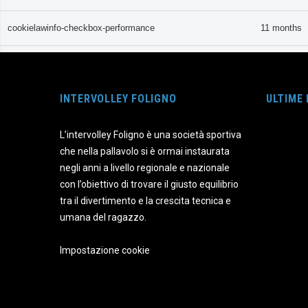
cookielawinfo-checkbox-performance
11 months
CookieLawInfoConsent
1 year
INTERVOLLEY FOLIGNO
ULTIME
viewed_cookie_policy
11 months
L’intervolley Foligno è una società sportiva
Funzionali
che nella pallavolo si è ormai instaurata
Funzionali
negli anni a livello regionale e nazionale
I cookie funzionali aiutano a svolgere determinate funzionalità come 
con l’obiettivo di trovare il giusto equilibrio
Performance
tra il divertimento e la crescita tecnica e
Performance
umana del ragazzo.
I cookie per le prestazioni vengono utilizzati per comprendere e analiz
Analitici
Impostazione cookie
Analitici
I cookie analitici vengono utilizzati per capire come i visitatori inte
di traffico, ecc.