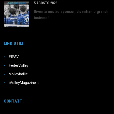
5 AGOSTO 2026
Diventa nostro sponsor, diventiamo grandi
insieme!
LINK UTILI
FIPAV
FederVolley
Volleyball.it
iVolleyMagazine.it
CONTATTI