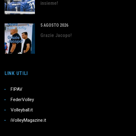
insieme!
5 AGOSTO 2026
Grazie Jacopo!
LINK UTILI
FIPAV
FederVolley
Volleyball.it
iVolleyMagazine.it