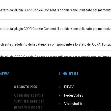
tato dal plugin GDPR Cookie Consent. Il cookie viene utilizzato per memorizzar
tato dal plugin GDPR Cookie Consent. Il cookie viene utilizzato per memorizzar
 pulsante predefinito della categoria corrispondente e lo stato del CCPA. Funzi
 dal plugin GDPR Cookie Consent e viene utilizzato per memorizzare se l'ute
 NEWS
LINK UTILI
FIPAV
6 AGOSTO 2026
me la condivisione del contenuto del sito Web su piattaforme di socia
Open day aperti a
FederVolley
tutti: tre date per
Volleyball.it
provare il nostro