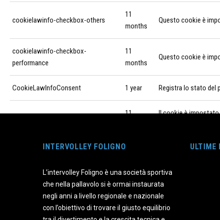
11
cookielawinfo-checkbox-others
Questo cookie è impos
months
cookielawinfo-checkbox-
11
Questo cookie è impos
performance
months
CookieLawInfoConsent
1 year
Registra lo stato del
11
Il cookie è impostato
viewed_cookie_policy
months
personale.
INTERVOLLEY FOLIGNO
ULTIME
Funzionali
Funzionali
L’intervolley Foligno è una società sportiva
I cookie funzionali aiutano a svolgere determinate funzionalità co
che nella pallavolo si è ormai instaurata
parti.
negli anni a livello regionale e nazionale
Performance
con l’obiettivo di trovare il giusto equilibrio
Performance
tra il divertimento e la crescita tecnica e