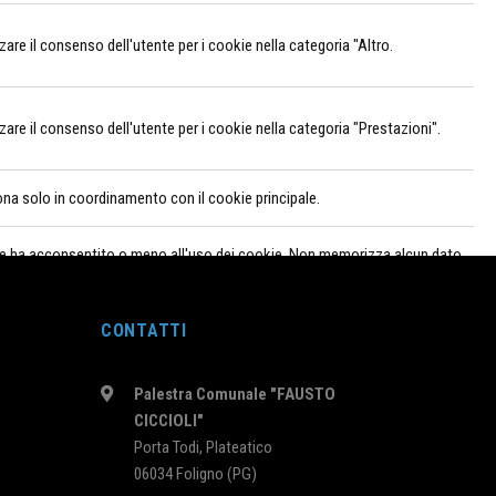
e il consenso dell'utente per i cookie nella categoria "Altro.
e il consenso dell'utente per i cookie nella categoria "Prestazioni".
ona solo in coordinamento con il cookie principale.
nte ha acconsentito o meno all'uso dei cookie. Non memorizza alcun dato
CONTATTI
Palestra Comunale "FAUSTO
l media, la raccolta di feedback e altre funzionalità di terze
CICCIOLI"
Porta Todi, Plateatico
06034 Foligno (PG)