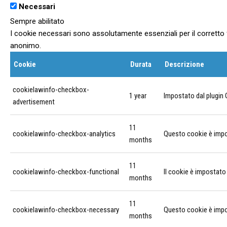
Necessari
Sempre abilitato
I cookie necessari sono assolutamente essenziali per il corretto 
anonimo.
Cookie
Durata
Descrizione
cookielawinfo-checkbox-
1 year
Impostato dal plugin 
advertisement
11
cookielawinfo-checkbox-analytics
Questo cookie è impos
months
11
cookielawinfo-checkbox-functional
Il cookie è impostato
months
11
cookielawinfo-checkbox-necessary
Questo cookie è impos
months