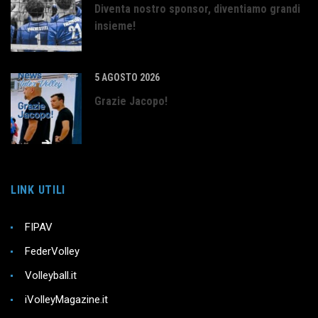
Diventa nostro sponsor, diventiamo grandi
insieme!
5 AGOSTO 2026
Grazie Jacopo!
LINK UTILI
FIPAV
FederVolley
Volleyball.it
iVolleyMagazine.it