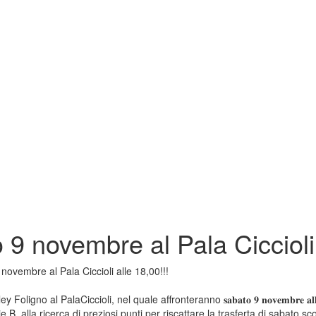
9 novembre al Pala Ciccioli 
novembre al Pala Ciccioli alle 18,00!!!
igno al PalaCiccioli, nel quale affronteranno 𝐬𝐚𝐛𝐚𝐭𝐨 𝟗 𝐧𝐨𝐯𝐞𝐦𝐛𝐫𝐞 𝐚𝐥
B, alla ricerca di preziosi punti per riscattare la trasferta di sabato sc