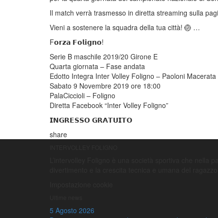
Il match verrà trasmesso in diretta streaming sulla pag
Vieni a sostenere la squadra della tua città! 🏐 …
F𝗼𝗿𝘇𝗮 𝗙𝗼𝗹𝗶𝗴𝗻𝗼!
Serie B maschile 2019/20 Girone E
Quarta giornata – Fase andata
Edotto Integra Inter Volley Foligno – Paoloni Macerata
Sabato 9 Novembre 2019 ore 18:00
PalaCiccioli – Foligno
Diretta Facebook “Inter Volley Foligno”
𝗜𝗡𝗚𝗥𝗘𝗦𝗦𝗢 𝗚𝗥𝗔𝗧𝗨𝗜𝗧𝗢
share
INTERVOLLEY FOLIGNO
L’intervolley Foligno è una società sportiva che nella pall
divertimento e la crescita tecnica e umana del ragazzo
Impostazione cookie
Ultime news
5 Agosto 2026