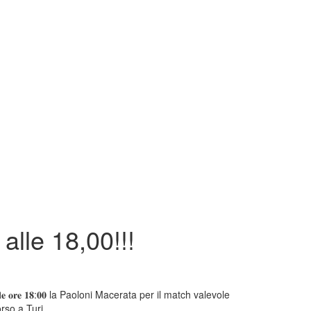
alle 18,00!!!
𝐞 𝐨𝐫𝐞 𝟏𝟖:𝟎𝟎 la Paoloni Macerata per il match valevole
orso a Turi