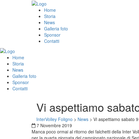
Home
Storia
News
Galleria foto
Sponsor
Contatti
Home
Storia
News
Galleria foto
Sponsor
Contatti
Vi aspettiamo sabato 
InterVolley Foligno
>
News
>
Vi aspettiamo sabato 9 
7 Novembre 2019
Manca poco ormai al ritorno dei falchetti della Inter Volley Fol
per la quarta giornata del campionato nazionale di Serie 