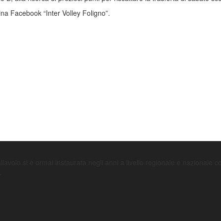
ina Facebook “Inter Volley Foligno”.
avolo si è ormai instaurata negli anni a livello regionale e nazionale con l
.