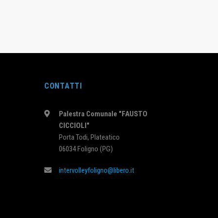
CONTATTI
Palestra Comunale "FAUSTO
CICCIOLI"
Porta Todi, Plateatico
ua esperienza durante la navigazione nel sito Web. Di questi, i
06034 Foligno (PG)
intervolleyfoligno@libero.it
à di base e le caratteristiche di sicurezza del sito web, in modo