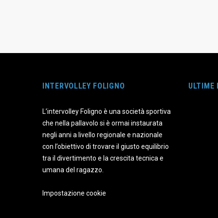
INTERVOLLEY FOLIGNO
ULTIME
CHIUDI
L’intervolley Foligno è una società sportiva
Panoramica sulla privacy
che nella pallavolo si è ormai instaurata
negli anni a livello regionale e nazionale
Inter Volley Foligno A.S.D. Via G. Ferrero, 97 - 06034 Foligno PG P
con l’obiettivo di trovare il giusto equilibrio
cookie classificati come necessari vengono memor
...
tra il divertimento e la crescita tecnica e
Necessari
umana del ragazzo.
Necessari
Sempre abilitato
Impostazione cookie
I cookie necessari sono assolutamente essenziali per il corretto 
anonimo.