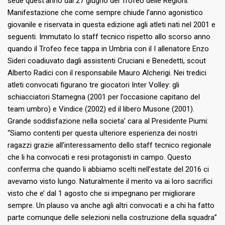
sede quest’anno dal 27 giugno del Trofeo delle Regioni.
Manifestazione che come sempre chiude l’anno agonistico
giovanile e riservata in questa edizione agli atleti nati nel 2001 e
seguenti. Immutato lo staff tecnico rispetto allo scorso anno
quando il Trofeo fece tappa in Umbria con il I allenatore Enzo
Sideri coadiuvato dagli assistenti Cruciani e Benedetti, scout
Alberto Radici con il responsabile Mauro Alcherigi. Nei tredici
atleti convocati figurano tre giocatori Inter Volley: gli
schiacciatori Stamegna (2001 per l’occasione capitano del
team umbro) e Vindice (2002) ed il libero Musone (2001).
Grande soddisfazione nella societa’ cara al Presidente Piumi:
“Siamo contenti per questa ulteriore esperienza dei nostri
ragazzi grazie all’interessamento dello staff tecnico regionale
che li ha convocati e resi protagonisti in campo. Questo
conferma che quando li abbiamo scelti nell’estate del 2016 ci
avevamo visto lungo. Naturalmente il merito va ai loro sacrifici
visto che e’ dal 1 agosto che si impegnano per migliorare
sempre. Un plauso va anche agli altri convocati e a chi ha fatto
parte comunque delle selezioni nella costruzione della squadra”