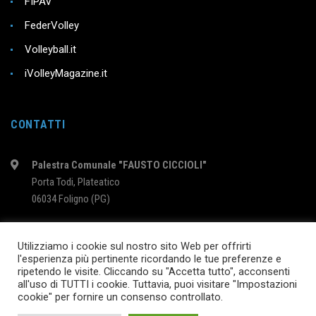
FIPAV
FederVolley
Volleyball.it
iVolleyMagazine.it
CONTATTI
Palestra Comunale "FAUSTO CICCIOLI"
Porta Todi, Plateatico
06034 Foligno (PG)
intervolleyfoligno@libero.it
Utilizziamo i cookie sul nostro sito Web per offrirti
l'esperienza più pertinente ricordando le tue preferenze e
ripetendo le visite. Cliccando su "Accetta tutto", acconsenti
2024 © InterVolleyFoligno.it | P.I. 02895760540
all'uso di TUTTI i cookie. Tuttavia, puoi visitare "Impostazioni
cookie" per fornire un consenso controllato.
SEGUICI SU