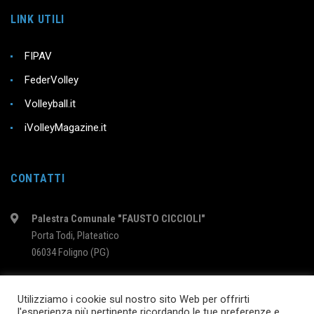
LINK UTILI
FIPAV
FederVolley
Volleyball.it
iVolleyMagazine.it
CONTATTI
Palestra Comunale "FAUSTO CICCIOLI"
Porta Todi, Plateatico
06034 Foligno (PG)
intervolleyfoligno@libero.it
Utilizziamo i cookie sul nostro sito Web per offrirti
l'esperienza più pertinente ricordando le tue preferenze e