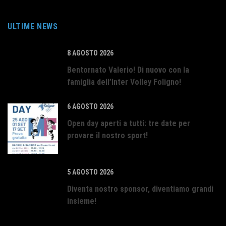
ULTIME NEWS
8 AGOSTO 2026
Bentornato Valerio! Di nuovo con la
famiglia dell’Inter Volley Foligno!
6 AGOSTO 2026
Open day aperti a tutti: tre date per
provare il nostro sport!
5 AGOSTO 2026
Diventa nostro sponsor, diventiamo grandi
insieme!