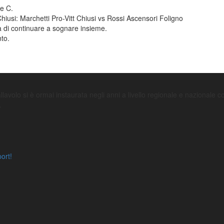
ie C.
hiusi: Marchetti Pro-Vitt Chiusi vs Rossi Ascensori Foligno
ia di continuare a sognare insieme.
nto.
avolo si è ormai instaurata negli anni a livello regionale e nazionale con l
.
port!