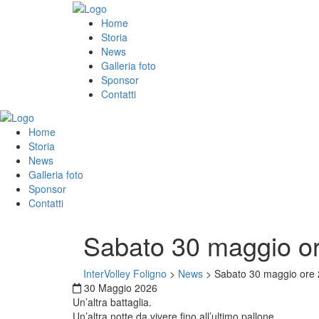
Home
Storia
News
Galleria foto
Sponsor
Contatti
Home
Storia
News
Galleria foto
Sponsor
Contatti
Sabato 30 maggio ore
InterVolley Foligno
>
News
>
Sabato 30 maggio ore 2
30 Maggio 2026
Un’altra battaglia.
Un’altra notte da vivere fino all’ultimo pallone.