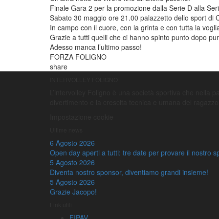
Finale Gara 2 per la promozione dalla Serie D alla Ser
Sabato 30 maggio ore 21.00 palazzetto dello sport di C
In campo con il cuore, con la grinta e con tutta la vogl
Grazie a tutti quelli che ci hanno spinto punto dopo pu
Adesso manca l’ultimo passo!
FORZA FOLIGNO
share
INTERVOLLEY FOLIGNO
L’intervolley Foligno è una società sportiva che nella pall
divertimento e la crescita tecnica e umana del ragazzo
Impostazione cookie
Ultime news
6 Agosto 2026
Open day aperti a tutti: tre date per provare il nostro s
5 Agosto 2026
Diventa nostro sponsor, diventiamo grandi insieme!
5 Agosto 2026
Grazie Jacopo!
Link utili
FIPAV