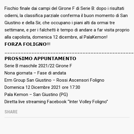
Fischio finale dai campi del Girone F di Serie B: dopo i risultati
odierni, la classifica parziale conferma il buon momento di San
Giustino e della Sir, che occupano i piani alti da ormai tre
settimane, e per i falchetti è tempo di andare a far visita proprio
alla capolista, domenica 12 dicembre, al PalaKemon!
𝗙𝗢𝗥𝗭𝗔 𝗙𝗢𝗟𝗜𝗚𝗡𝗢!!!
________________________________________________
𝗣𝗥𝗢𝗦𝗦𝗜𝗠𝗢 𝗔𝗣𝗣𝗨𝗡𝗧𝗔𝗠𝗘𝗡𝗧𝗢
Serie B maschile 2021/22 Girone F
Nona giornata – Fase di andata
Erm Group San Giustino – Rossi Ascensori Foligno
Domenica 12 Dicembre 2021 ore 17:30
Pala Kemon – San Giustino (PG)
Diretta live streaming Facebook “Inter Volley Foligno”
SHARE