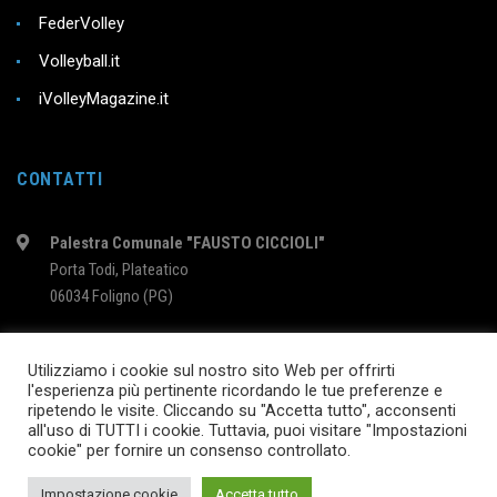
FederVolley
Volleyball.it
iVolleyMagazine.it
CONTATTI
Palestra Comunale "FAUSTO CICCIOLI"
Porta Todi, Plateatico
06034 Foligno (PG)
intervolleyfoligno@libero.it
Utilizziamo i cookie sul nostro sito Web per offrirti
l'esperienza più pertinente ricordando le tue preferenze e
ripetendo le visite. Cliccando su "Accetta tutto", acconsenti
2024 © InterVolleyFoligno.it | P.I. 02895760540
all'uso di TUTTI i cookie. Tuttavia, puoi visitare "Impostazioni
cookie" per fornire un consenso controllato.
SEGUICI SU
Impostazione cookie
Accetta tutto