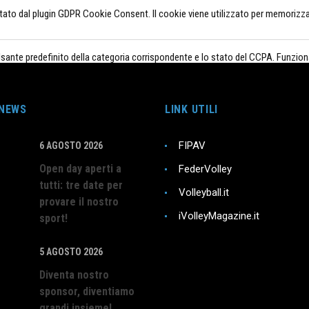
to dal plugin GDPR Cookie Consent. Il cookie viene utilizzato per memorizzare 
ulsante predefinito della categoria corrispondente e lo stato del CCPA. Funzion
dal plugin GDPR Cookie Consent e viene utilizzato per memorizzare se l'utent
 NEWS
LINK UTILI
FIPAV
6 AGOSTO 2026
Open day aperti a
FederVolley
tutti: tre date per
la condivisione del contenuto del sito Web su piattaforme di social me
Volleyball.it
provare il nostro
iVolleyMagazine.it
sport!
zare gli indici chiave delle prestazioni del sito Web che aiutano a for
5 AGOSTO 2026
Diventa nostro
sponsor, diventiamo
ragiscono con il sito web. Questi cookie aiutano a fornire informazioni
grandi insieme!