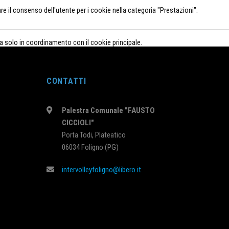
il consenso dell'utente per i cookie nella categoria "Prestazioni".
a solo in coordinamento con il cookie principale.
e ha acconsentito o meno all'uso dei cookie. Non memorizza alcun dato
CONTATTI
Palestra Comunale "FAUSTO
CICCIOLI"
Porta Todi, Plateatico
dia, la raccolta di feedback e altre funzionalità di terze parti.
06034 Foligno (PG)
intervolleyfoligno@libero.it
nire una migliore esperienza utente per i visitatori.
 sulle metriche del numero di visitatori, frequenza di rimbalzo, fonte