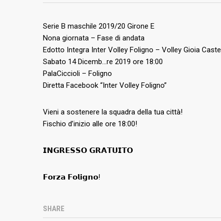
Serie B maschile 2019/20 Girone E
Nona giornata – Fase di andata
Edotto Integra Inter Volley Foligno – Volley Gioia Caste
Sabato 14 Dicemb
…
re 2019 ore 18:00
PalaCiccioli – Foligno
Diretta Facebook “Inter Volley Foligno”
Vieni a sostenere la squadra della tua città!
Fischio d’inizio alle ore 18:00!
𝗜𝗡𝗚𝗥𝗘𝗦𝗦𝗢 𝗚𝗥𝗔𝗧𝗨𝗜𝗧𝗢
𝗙𝗼𝗿𝘇𝗮 𝗙𝗼𝗹𝗶𝗴𝗻𝗼!
SHARE