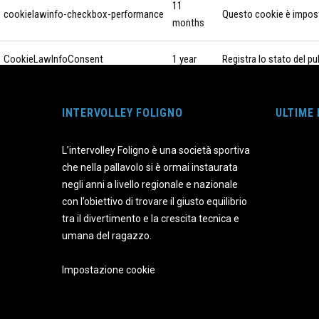
11
cookielawinfo-checkbox-performance
Questo cookie è imposta
months
CookieLawInfoConsent
1 year
Registra lo stato del p
11
Il cookie è impostato 
viewed_cookie_policy
INTERVOLLEY FOLIGNO
months
personale.
ULTIME
L’intervolley Foligno è una società sportiva
Funzionali
che nella pallavolo si è ormai instaurata
Funzionali
negli anni a livello regionale e nazionale
I cookie funzionali aiutano a svolgere determinate funzionalità come 
con l’obiettivo di trovare il giusto equilibrio
Performance
tra il divertimento e la crescita tecnica e
Performance
umana del ragazzo.
I cookie per le prestazioni vengono utilizzati per comprendere e analiz
Analitici
Impostazione cookie
Analitici
I cookie analitici vengono utilizzati per capire come i visitatori inte
di traffico, ecc.