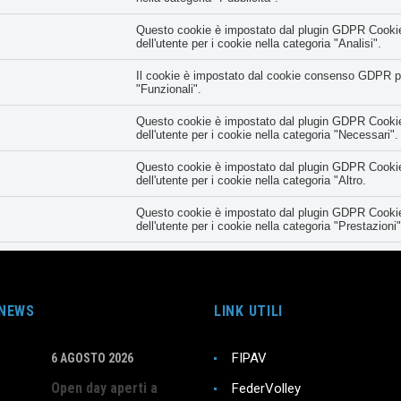
Questo cookie è impostato dal plugin GDPR Cookie 
dell'utente per i cookie nella categoria "Analisi".
Il cookie è impostato dal cookie consenso GDPR per 
"Funzionali".
Questo cookie è impostato dal plugin GDPR Cookie 
dell'utente per i cookie nella categoria "Necessari".
Questo cookie è impostato dal plugin GDPR Cookie 
dell'utente per i cookie nella categoria "Altro.
Questo cookie è impostato dal plugin GDPR Cookie 
dell'utente per i cookie nella categoria "Prestazioni"
Registra lo stato del pulsante predefinito della ca
con il cookie principale.
Il cookie è impostato dal plugin GDPR Cookie Conse
 NEWS
LINK UTILI
meno all'uso dei cookie. Non memorizza alcun dato
FIPAV
6 AGOSTO 2026
Open day aperti a
FederVolley