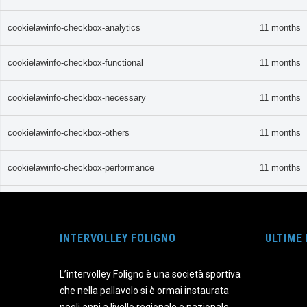
cookielawinfo-checkbox-analytics
11 months
cookielawinfo-checkbox-functional
11 months
cookielawinfo-checkbox-necessary
11 months
cookielawinfo-checkbox-others
11 months
cookielawinfo-checkbox-performance
11 months
CookieLawInfoConsent
1 year
INTERVOLLEY FOLIGNO
ULTIME
viewed_cookie_policy
11 months
L’intervolley Foligno è una società sportiva
Funzionali
che nella pallavolo si è ormai instaurata
Funzionali