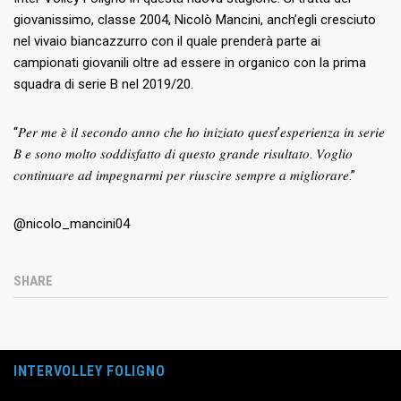
giovanissimo, classe 2004, Nicolò Mancini, anch’egli cresciuto
nel vivaio biancazzurro con il quale prenderà parte ai
campionati giovanili oltre ad essere in organico con la prima
squadra di serie B nel 2019/20.
“𝑃𝑒𝑟 𝑚𝑒 𝑒̀ 𝑖𝑙 𝑠𝑒𝑐𝑜𝑛𝑑𝑜 𝑎𝑛𝑛𝑜 𝑐ℎ𝑒 ℎ𝑜 𝑖𝑛𝑖𝑧𝑖𝑎𝑡𝑜 𝑞𝑢𝑒𝑠𝑡’𝑒𝑠𝑝𝑒𝑟𝑖𝑒𝑛𝑧𝑎 𝑖𝑛 𝑠𝑒𝑟𝑖𝑒
𝐵 𝑒 𝑠𝑜𝑛𝑜 𝑚𝑜𝑙𝑡𝑜 𝑠𝑜𝑑𝑑𝑖𝑠𝑓𝑎𝑡𝑡𝑜 𝑑𝑖 𝑞𝑢𝑒𝑠𝑡𝑜 𝑔𝑟𝑎𝑛𝑑𝑒 𝑟𝑖𝑠𝑢𝑙𝑡𝑎𝑡𝑜. 𝑉𝑜𝑔𝑙𝑖𝑜
𝑐𝑜𝑛𝑡𝑖𝑛𝑢𝑎𝑟𝑒 𝑎𝑑 𝑖𝑚𝑝𝑒𝑔𝑛𝑎𝑟𝑚𝑖 𝑝𝑒𝑟 𝑟𝑖𝑢𝑠𝑐𝑖𝑟𝑒 𝑠𝑒𝑚𝑝𝑟𝑒 𝑎 𝑚𝑖𝑔𝑙𝑖𝑜𝑟𝑎𝑟𝑒.”
@nicolo_mancini04
SHARE
INTERVOLLEY FOLIGNO