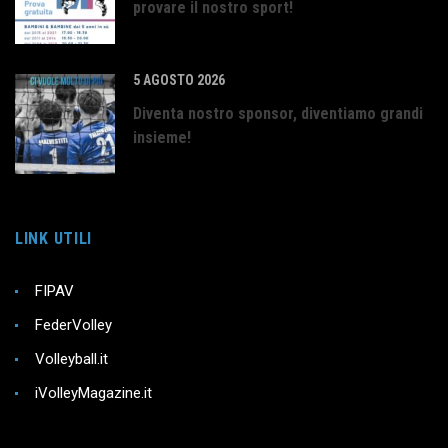
provare il nostro sport!
5 AGOSTO 2026
Diventa nostro sponsor, diventiamo grandi
insieme!
LINK UTILI
FIPAV
FederVolley
Volleyball.it
iVolleyMagazine.it