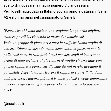
scelto di indossare la maglia numero 7 biancazzurra.
Per Toselli, approdato in Italia lo scorso anno a Catania in Serie
A2 è il primo anno nel campionato di Serie B.
“𝑃𝑒𝑛𝑠𝑜 𝑐ℎ𝑒 𝑎𝑏𝑏𝑖𝑎𝑚𝑜 𝑖𝑛𝑖𝑧𝑖𝑎𝑡𝑜 𝑢𝑛𝑎 𝑠𝑡𝑎𝑔𝑖𝑜𝑛𝑒 𝑙𝑢𝑛𝑔𝑎 𝑛𝑒𝑙𝑙𝑎 𝑚𝑖𝑔𝑙𝑖𝑜𝑟𝑒
𝑚𝑎𝑛𝑒𝑟𝑎 𝑝𝑜𝑠𝑠𝑖𝑏𝑖𝑙𝑒, 𝑣𝑖𝑛𝑐𝑒𝑛𝑑𝑜 𝑙𝑒 𝑝𝑟𝑖𝑚𝑒 𝑑𝑢𝑒 𝑎𝑚𝑖𝑐ℎ𝑒𝑣𝑜𝑙𝑖.
𝑉𝑒𝑑𝑜 𝑢𝑛 𝑔𝑟𝑢𝑝𝑝𝑜 𝑑𝑖 𝑔𝑖𝑜𝑐𝑎𝑡𝑜𝑟𝑖 𝑒 𝑝𝑢𝑟𝑒 𝑙𝑜 𝑠𝑡𝑎𝑓𝑓 𝑐ℎ𝑒 ℎ𝑎𝑛𝑛𝑜 𝑣𝑜𝑔𝑙𝑖𝑎 𝑑𝑖
𝑣𝑖𝑛𝑐𝑒𝑟𝑒. 𝑆𝑡𝑖𝑎𝑚𝑜 𝑙𝑎𝑣𝑜𝑟𝑎𝑛𝑑𝑜 𝑚𝑜𝑙𝑡𝑜 𝑏𝑒𝑛𝑒, 𝑡𝑎𝑛𝑡𝑜 𝑖𝑛 𝑝𝑎𝑙𝑒𝑠𝑡𝑟𝑎 𝑐𝑜𝑛 𝑙𝑎
𝑝𝑎𝑙𝑙𝑎 𝑐𝑜𝑠𝑖̀ 𝑐𝑜𝑚𝑒 𝑖𝑛 𝑠𝑎𝑙𝑎 𝑝𝑒𝑠𝑖. 𝐼 𝑚𝑖𝑒𝑖 𝑝𝑒𝑛𝑠𝑖𝑒𝑟𝑖 𝑠𝑢𝑔𝑙𝑖 𝑜𝑏𝑖𝑒𝑡𝑡𝑖𝑣𝑖 𝑠𝑜𝑛𝑜
𝑝𝑟𝑖𝑚𝑎 𝑑𝑖 𝑡𝑢𝑡𝑡𝑜 𝑎𝑟𝑟𝑖𝑣𝑎𝑟𝑒 𝑎𝑖 𝑝𝑙𝑎𝑦 𝑜𝑓𝑓, 𝑝𝑒𝑟𝑜̀ 𝑣𝑜𝑔𝑙𝑖𝑜 𝑣𝑖𝑛𝑐𝑒𝑟𝑒 𝑡𝑢𝑡𝑡𝑜 𝑐𝑜𝑛
𝑞𝑢𝑒𝑠𝑡𝑎 𝑠𝑞𝑢𝑎𝑑𝑟𝑎, 𝑒 𝑝𝑒𝑛𝑠𝑜 𝑐ℎ𝑒 𝑑𝑖𝑝𝑒𝑛𝑑𝑒 𝑑𝑎 𝑛𝑜𝑖 𝑝𝑒𝑟𝑐ℎ𝑒́ 𝑎𝑏𝑏𝑖𝑎𝑚𝑜 𝑖𝑙
𝑝𝑜𝑡𝑒𝑛𝑧𝑖𝑎𝑙𝑒. 𝐴𝑠𝑝𝑒𝑡𝑡𝑖𝑎𝑚𝑜 𝑑𝑖 𝑟𝑖𝑐𝑒𝑣𝑒𝑟𝑒 𝑖𝑙 𝑠𝑢𝑝𝑝𝑜𝑟𝑡𝑜 𝑒 𝑝𝑢𝑟𝑒 𝑖𝑙 𝑡𝑖𝑓𝑜 𝑑𝑒𝑙𝑙𝑎
𝑐𝑖𝑡𝑡𝑎̀ 𝑝𝑒𝑟 𝑒𝑠𝑠𝑒𝑟𝑒 𝑎𝑛𝑐𝑜𝑟𝑎 𝑝𝑖𝑢̀ 𝑓𝑜𝑟𝑡𝑖 𝑖𝑛 𝑐𝑎𝑠𝑎, 𝑝𝑜𝑖𝑐ℎ𝑒́ 𝑒̀ 𝑚𝑜𝑙𝑡𝑜 𝑖𝑚𝑝𝑜𝑟𝑡𝑎𝑛𝑡𝑒
𝑣𝑖𝑛𝑐𝑒𝑟𝑒 𝑠𝑒𝑚𝑝𝑟𝑒 𝑎 𝐹𝑜𝑙𝑖𝑔𝑛𝑜 𝑒 𝑝𝑒𝑛𝑠𝑜 𝑐ℎ𝑒 𝑡𝑢𝑡𝑡𝑖 𝑖𝑛𝑠𝑖𝑒𝑚𝑒 𝑙𝑜 𝑝𝑜𝑠𝑠𝑖𝑎𝑚𝑜
𝑓𝑎𝑟𝑒!”
@nicotoselli