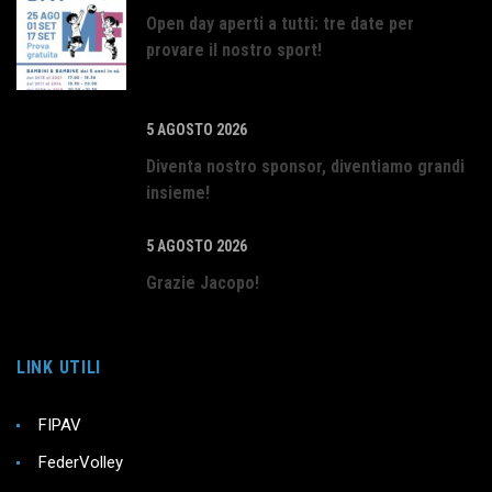
Open day aperti a tutti: tre date per
provare il nostro sport!
5 AGOSTO 2026
Diventa nostro sponsor, diventiamo grandi
insieme!
5 AGOSTO 2026
Grazie Jacopo!
LINK UTILI
FIPAV
FederVolley