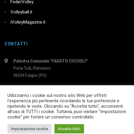
FederVolley
Volleyball.it
iVolleyMagazine.it
CONTATTI
Palestra Comunale "FAUSTO CICCIOLI"
Porta Todi, Plateatico
06034 Foligno (PG)
intervolleyfoligno@libero.it
Utilizziamo i cookie sul nostro sito Web per offrirti
l'esperienza più pertinente ricordando le tue preferenze e
ripetendo le visite. Cliccando su "Accetta tutto", acconsenti
2024 © InterVolleyFoligno.it | P.I. 02895760540
all'uso di TUTTI i cookie. Tuttavia, puoi visitare "Impostazioni
cookie" per fornire un consenso controllato.
SEGUICI SU
Impostazione cookie
Accetta tutto