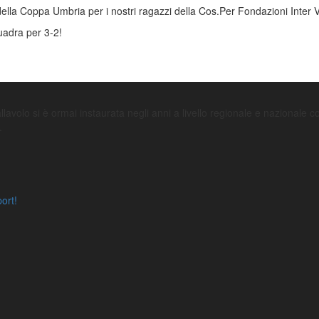
della Coppa Umbria per i nostri ragazzi della Cos.Per Fondazioni Inter Vo
quadra per 3-2!
avolo si è ormai instaurata negli anni a livello regionale e nazionale con l
.
port!