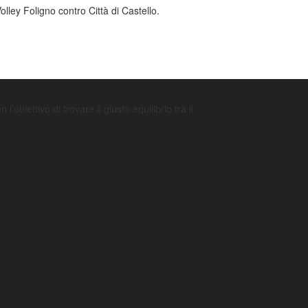
lley Foligno contro Città di Castello.
’obiettivo di trovare il giusto equilibrio tra il