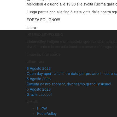
Mercoledì 4 giugno alle 19.30 si è svolta l’ultima gara 
Lunga partita che alla fine è stata vinta dalla nostra s
FORZA FOLIGNO!!!
share
INTERVOLLEY FOLIGNO
L’intervolley Foligno è una società sportiva che nella pall
divertimento e la crescita tecnica e umana del ragazzo
Impostazione cookie
Ultime news
6 Agosto 2026
Open day aperti a tutti: tre date per provare il nostro s
5 Agosto 2026
Diventa nostro sponsor, diventiamo grandi insieme!
5 Agosto 2026
Grazie Jacopo!
Link utili
FIPAV
FederVolley