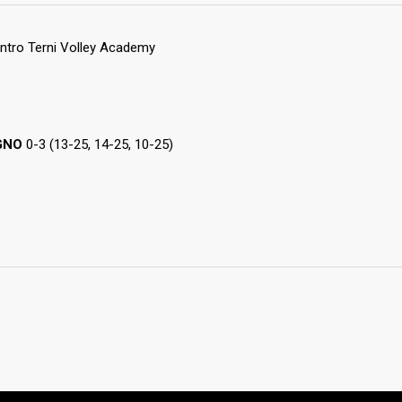
ontro Terni Volley Academy
 NEWS
LINK UTILI
FIPAV
5 AGOSTO 2026
Diventa nostro
FederVolley
GNO
0-3 (13-25, 14-25, 10-25)
sponsor, diventiamo
Volleyball.it
grandi insieme!
iVolleyMagazine.it
5 AGOSTO 2026
Grazie Jacopo!
5 AGOSTO 2026
Ogni grande
giocatore inizia con
un primo pallone!