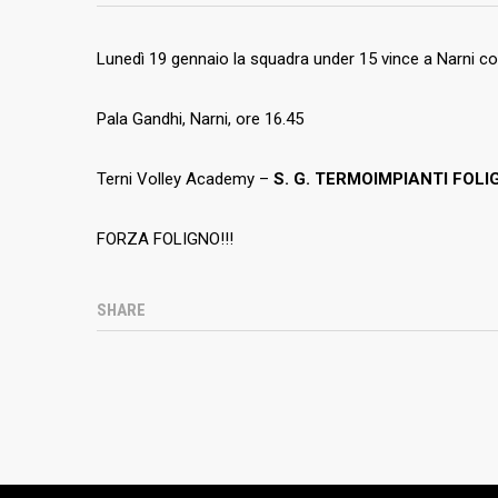
Lunedì 19 gennaio la squadra under 15 vince a Narni c
INTERVOLLEY FOLIGNO
ULTIME
Pala Gandhi, Narni, ore 16.45
L’intervolley Foligno è una società sportiva
che nella pallavolo si è ormai instaurata
Terni Volley Academy –
S. G. TERMOIMPIANTI FOLI
negli anni a livello regionale e nazionale
con l’obiettivo di trovare il giusto equilibrio
FORZA FOLIGNO!!!
tra il divertimento e la crescita tecnica e
umana del ragazzo.
SHARE
Impostazione cookie