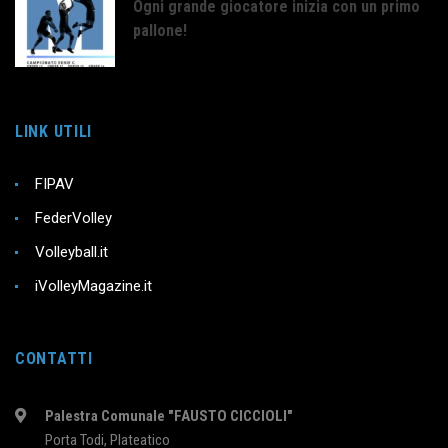
Ogni grande giocatore inizia con un primo
pallone!
LINK UTILI
FIPAV
FederVolley
Volleyball.it
iVolleyMagazine.it
CONTATTI
Palestra Comunale "FAUSTO CICCIOLI"
Porta Todi, Plateatico