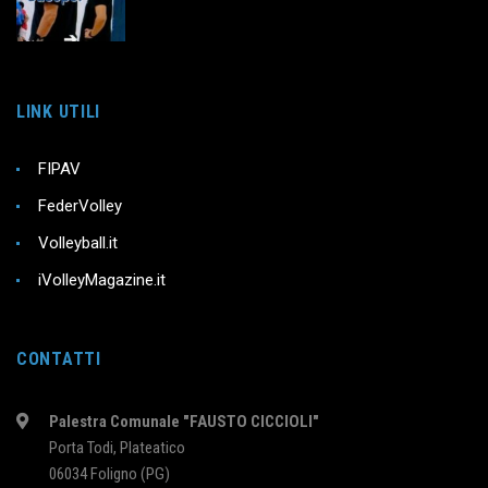
LINK UTILI
FIPAV
FederVolley
Volleyball.it
iVolleyMagazine.it
CONTATTI
Palestra Comunale "FAUSTO CICCIOLI"
Porta Todi, Plateatico
06034 Foligno (PG)