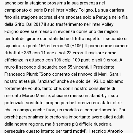
anche per la stagione prossima la sua presenza nel
campionato di serie B nell’Inter Volley Foligno. La sua carriera
fino alla stagione scorsa si era snodata solo a Perugia nelle fila
della Grifo. Dal 2017 il suo trasferimento nell’Inter Volley
Foligno dove si è messo in evidenza come uno dei migliori
centrali del girone con statistiche di tutto rispetto: il secondo di
squadra tra punti 166 ed errori 60 (+106). Il primo come numero
di battute 383 con 11 ace e soli 23 errori. Il migliore come
efficienza in attacco con 196 colpi 100 punti e soli 9 errori. A
muro il secondo di squadra con 55 vincenti. Il Presidente
Francesco Piumi: “Sono contento del rinnovo di Merli. Sarà il
nostro atleta più “anziano” anche se solo del ’93. Lo abbiamo
fortemente voluto, tanto che, con il nostro consulente di
mercato Marco Mantile, abbiamo messo in stand-by il suo
potenziale sostituto, proprio perché Lorenzo era stato, oltre
che in campo, anche fuori, un modello di comportamento. Poi
perché personalmente credo sia importante avere atleti adulti
della nostra regione, ma è sempre più difficile riuscire a
perseguire questo intento per tanti motivi”. Il tecnico Antonio