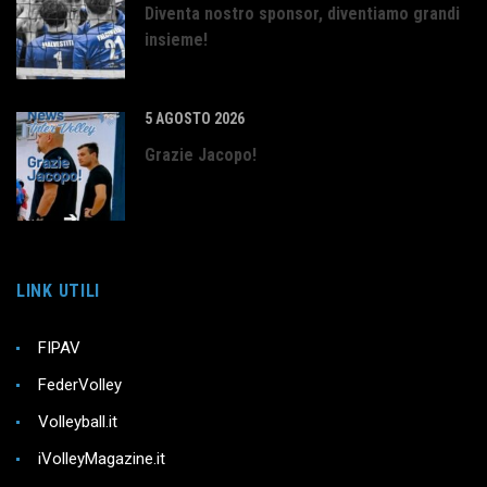
Diventa nostro sponsor, diventiamo grandi
insieme!
5 AGOSTO 2026
Grazie Jacopo!
LINK UTILI
FIPAV
FederVolley
Volleyball.it
iVolleyMagazine.it