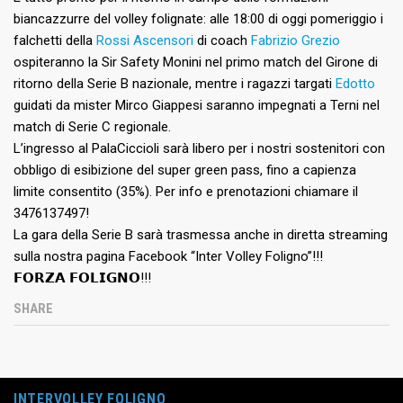
biancazzurre del volley folignate: alle 18:00 di oggi pomeriggio i
falchetti della
Rossi Ascensori
di coach
Fabrizio Grezio
ospiteranno la Sir Safety Monini nel primo match del Girone di
ritorno della Serie B nazionale, mentre i ragazzi targati
Edotto
guidati da mister Mirco Giappesi saranno impegnati a Terni nel
match di Serie C regionale.
L’ingresso al PalaCiccioli sarà libero per i nostri sostenitori con
obbligo di esibizione del super green pass, fino a capienza
limite consentito (35%). Per info e prenotazioni chiamare il
3476137497!
La gara della Serie B sarà trasmessa anche in diretta streaming
sulla nostra pagina Facebook “Inter Volley Foligno”!!!
𝗙𝗢𝗥𝗭𝗔 𝗙𝗢𝗟𝗜𝗚𝗡𝗢!!!
SHARE
INTERVOLLEY FOLIGNO