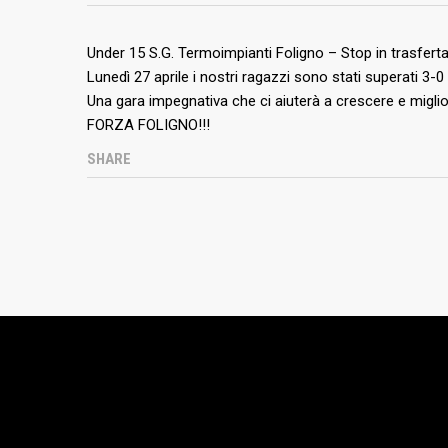
INTERVOLLEY FOLIGNO
ULTIME
Under 15 S.G. Termoimpianti Foligno – Stop in trasfert
Lunedì 27 aprile i nostri ragazzi sono stati superati 3-
Una gara impegnativa che ci aiuterà a crescere e migli
L’intervolley Foligno è una società sportiva
FORZA FOLIGNO!!!
che nella pallavolo si è ormai instaurata
negli anni a livello regionale e nazionale
SHARE
con l’obiettivo di trovare il giusto equilibrio
tra il divertimento e la crescita tecnica e
umana del ragazzo.
Impostazione cookie