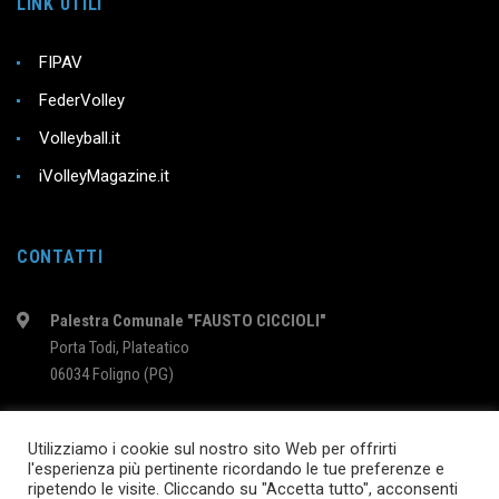
LINK UTILI
FIPAV
FederVolley
Volleyball.it
iVolleyMagazine.it
CONTATTI
Palestra Comunale "FAUSTO CICCIOLI"
Porta Todi, Plateatico
06034 Foligno (PG)
intervolleyfoligno@libero.it
Utilizziamo i cookie sul nostro sito Web per offrirti
l'esperienza più pertinente ricordando le tue preferenze e
ripetendo le visite. Cliccando su "Accetta tutto", acconsenti