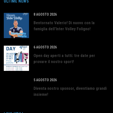
ULTIME NEWS
8 AGOSTO 2026
Bentornato Valerio! Di nuovo con la
famiglia dell’Inter Volley Foligno!
6 AGOSTO 2026
Open day aperti a tutti: tre date per
provare il nostro sport!
5 AGOSTO 2026
Diventa nostro sponsor, diventiamo grandi
insieme!