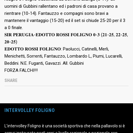
uomini di Gubbini rallentano ed i padroni di casa provano a
rientrare (10-14). Fantauzzo e compagni sono bravi a
mantenere il vantaggio (15-20) ed il set si chiude 25-20 per il 3
a 0 finale.
𝐒𝐈𝐑 𝐏𝐄𝐑𝐔𝐆𝐈𝐀-𝐄𝐃𝐎𝐓𝐓𝐎 𝐑𝐎𝐒𝐒𝐈 𝐅𝐎𝐋𝐈𝐆𝐍𝐎 𝟎-𝟑 (𝟐𝟏-𝟐𝟓, 𝟐𝟐-𝟐𝟓,
𝟐𝟎-𝟐𝟓)
𝐄𝐃𝐎𝐓𝐓𝐎 𝐑𝐎𝐒𝐒𝐈 𝐅𝐎𝐋𝐈𝐆𝐍𝐎: Paolucci, Catinelli, Merli,
Menichetti, Sorrenti, Fantauzzo, Lombardo L, Piumi, Lucarelli,
Beddini. N.E. Fuganti, Gavazzi. All. Gubbini
FORZA FALCHI!!!
SHARE
INTERVOLLEY FOLIGNO
L’intervolley Foligno è una società sportiva che nella pallavolo si è