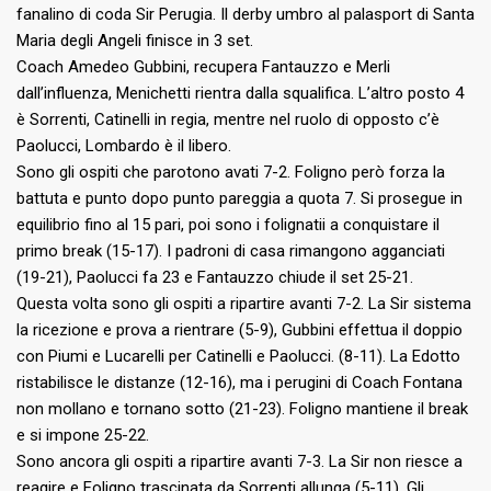
fanalino di coda Sir Perugia. Il derby umbro al palasport di Santa
Maria degli Angeli finisce in 3 set.
Coach Amedeo Gubbini, recupera Fantauzzo e Merli
dall’influenza, Menichetti rientra dalla squalifica. L’altro posto 4
è Sorrenti, Catinelli in regia, mentre nel ruolo di opposto c’è
Paolucci, Lombardo è il libero.
Sono gli ospiti che parotono avati 7-2. Foligno però forza la
battuta e punto dopo punto pareggia a quota 7. Si prosegue in
equilibrio fino al 15 pari, poi sono i folignatii a conquistare il
primo break (15-17). I padroni di casa rimangono agganciati
(19-21), Paolucci fa 23 e Fantauzzo chiude il set 25-21.
Questa volta sono gli ospiti a ripartire avanti 7-2. La Sir sistema
la ricezione e prova a rientrare (5-9), Gubbini effettua il doppio
con Piumi e Lucarelli per Catinelli e Paolucci. (8-11). La Edotto
ristabilisce le distanze (12-16), ma i perugini di Coach Fontana
non mollano e tornano sotto (21-23). Foligno mantiene il break
e si impone 25-22.
Sono ancora gli ospiti a ripartire avanti 7-3. La Sir non riesce a
reagire e Foligno trascinata da Sorrenti allunga (5-11). Gli