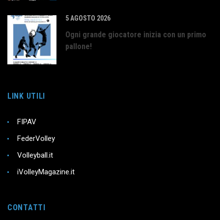
5 AGOSTO 2026
Ogni grande giocatore inizia con un primo
pallone!
LINK UTILI
FIPAV
FederVolley
Volleyball.it
iVolleyMagazine.it
CONTATTI