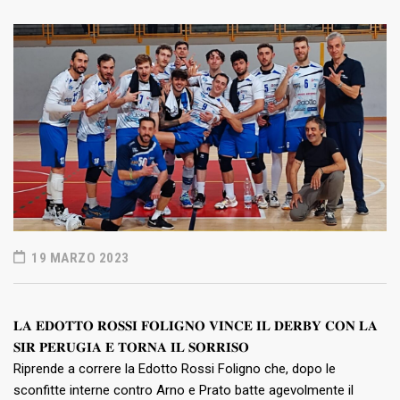
19 MARZO 2023
𝐋𝐀 𝐄𝐃𝐎𝐓𝐓𝐎 𝐑𝐎𝐒𝐒𝐈 𝐅𝐎𝐋𝐈𝐆𝐍𝐎 𝐕𝐈𝐍𝐂𝐄 𝐈𝐋 𝐃𝐄𝐑𝐁𝐘 𝐂𝐎𝐍 𝐋𝐀
𝐒𝐈𝐑 𝐏𝐄𝐑𝐔𝐆𝐈𝐀 𝐄 𝐓𝐎𝐑𝐍𝐀 𝐈𝐋 𝐒𝐎𝐑𝐑𝐈𝐒𝐎
Riprende a correre la Edotto Rossi Foligno che, dopo le
sconfitte interne contro Arno e Prato batte agevolmente il