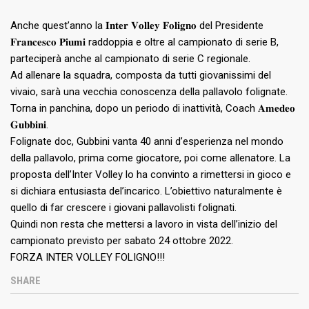
Anche quest’anno la 𝐈𝐧𝐭𝐞𝐫 𝐕𝐨𝐥𝐥𝐞𝐲 𝐅𝐨𝐥𝐢𝐠𝐧𝐨 del Presidente
𝐅𝐫𝐚𝐧𝐜𝐞𝐬𝐜𝐨 𝐏𝐢𝐮𝐦𝐢 raddoppia e oltre al campionato di serie B,
parteciperà anche al campionato di serie C regionale.
Ad allenare la squadra, composta da tutti giovanissimi del
vivaio, sarà una vecchia conoscenza della pallavolo folignate.
Torna in panchina, dopo un periodo di inattività, Coach 𝐀𝐦𝐞𝐝𝐞𝐨
𝐆𝐮𝐛𝐛𝐢𝐧𝐢.
Folignate doc, Gubbini vanta 40 anni d’esperienza nel mondo
della pallavolo, prima come giocatore, poi come allenatore. La
proposta dell’Inter Volley lo ha convinto a rimettersi in gioco e
si dichiara entusiasta del’incarico. L’obiettivo naturalmente è
quello di far crescere i giovani pallavolisti folignati.
Quindi non resta che mettersi a lavoro in vista dell’inizio del
campionato previsto per sabato 24 ottobre 2022.
FORZA INTER VOLLEY FOLIGNO!!!
SHARE