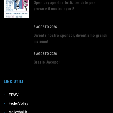
Open day aperti a tutti: tre date per
provare il nostro sport!
5 AGOSTO 2026
Diventa nostro sponsor, diventiamo grandi
insieme!
5 AGOSTO 2026
Grazie Jacopo!
LINK UTILI
FIPAV
FederVolley
Volleyball.it