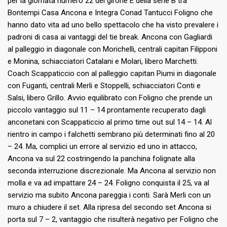
per la giornata numero 22 del girone E della serie B tra
Bontempi Casa Ancona e Integra Conad Tantucci Foligno che
hanno dato vita ad uno bello spettacolo che ha visto prevalere i
padroni di casa ai vantaggi del tie break. Ancona con Gagliardi
al palleggio in diagonale con Morichelli, centrali capitan Filipponi
e Monina, schiacciatori Catalani e Molari, libero Marchetti.
Coach Scappaticcio con al palleggio capitan Piumi in diagonale
con Fuganti, centrali Merli e Stoppelli, schiacciatori Conti e
Salsi, libero Grillo. Avvio equilibrato con Foligno che prende un
piccolo vantaggio sul 11 – 14 prontamente recuperato dagli
anconetani con Scappaticcio al primo time out sul 14 – 14. Al
rientro in campo i falchetti sembrano più determinati fino al 20
– 24. Ma, complici un errore al servizio ed uno in attacco,
Ancona va sul 22 costringendo la panchina folignate alla
seconda interruzione discrezionale. Ma Ancona al servizio non
molla e va ad impattare 24 – 24. Foligno conquista il 25, va al
servizio ma subito Ancona pareggia i conti. Sarà Merli con un
muro a chiudere il set. Alla ripresa del secondo set Ancona si
porta sul 7 – 2, vantaggio che risulterà negativo per Foligno che