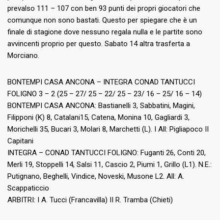
prevalso 111 – 107 con ben 93 punti dei propri giocatori che
comunque non sono bastati. Questo per spiegare che è un
finale di stagione dove nessuno regala nulla e le partite sono
avvincenti proprio per questo. Sabato 14 altra trasferta a
Morciano.
BONTEMPI CASA ANCONA – INTEGRA CONAD TANTUCCI
FOLIGNO 3 – 2 (25 – 27/ 25 – 22/ 25 – 23/ 16 – 25/ 16 – 14)
BONTEMPI CASA ANCONA: Bastianelli 3, Sabbatini, Magini,
Filipponi (K) 8, Catalani15, Catena, Monina 10, Gagliardi 3,
Morichelli 35, Bucari 3, Molari 8, Marchetti (L). I All: Pigliapoco II
Capitani
INTEGRA – CONAD TANTUCCI FOLIGNO: Fuganti 26, Conti 20,
Merli 19, Stoppelli 14, Salsi 11, Cascio 2, Piumi 1, Grillo (L1). N.E.:
Putignano, Beghelli, Vindice, Noveski, Musone L2. All: A.
Scappaticcio
ARBITRI: I A. Tucci (Francavilla) II R. Tramba (Chieti)