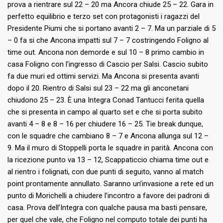
prova a rientrare sul 22 – 20 ma Ancora chiude 25 – 22. Gara in
perfetto equilibrio e terzo set con protagonisti i ragazzi del
Presidente Piumi che si portano avanti 2 – 7. Ma un parziale di 5
– 0 fa si che Ancona impatti sul 7 – 7 costringendo Foligno al
time out. Ancona non demorde e sul 10 – 8 primo cambio in
casa Foligno con l’ingresso di Cascio per Salsi. Cascio subito
fa due muri ed ottimi servizi. Ma Ancona si presenta avanti
dopo il 20. Rientro di Salsi sul 23 – 22 ma gli anconetani
chiudono 25 – 23. È una Integra Conad Tantucci ferita quella
che si presenta in campo al quarto set e che si porta subito
avanti 4 – 8 e 8 – 16 per chiudere 16 – 25. Tie break dunque,
con le squadre che cambiano 8 – 7 e Ancona allunga sul 12 –
9. Ma il muro di Stoppelli porta le squadre in parità. Ancona con
la ricezione punto va 13 – 12, Scappaticcio chiama time out e
al rientro i folignati, con due punti di seguito, vanno al match
point prontamente annullato. Saranno un’invasione a rete ed un
punto di Morichelli a chiudere l’incontro a favore dei padroni di
casa. Prova dell’Integra con qualche pausa ma basti pensare,
per quel che vale, che Foligno nel computo totale dei punti ha